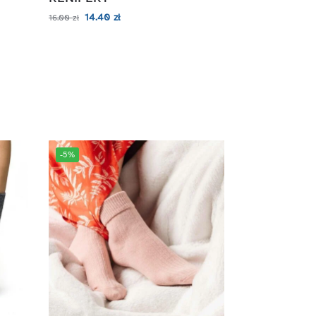
14.40
zł
16.00
zł
-5%