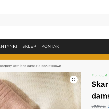
NTYNKI
SKLEP
KONTAKT
Skarpety wełniane damskie bezuciskowe
Promocja!
Skar
dams
30.00
zł