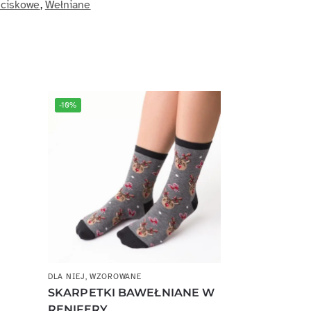
ciskowe
,
Wełniane
-10%
E
DLA NIEJ
,
WZOROWANE
SKARPETKI BAWEŁNIANE W
RENIFERY