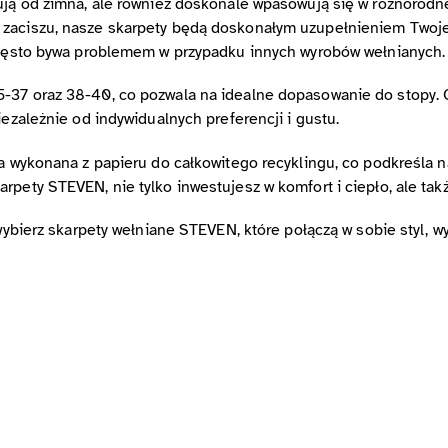
ują od zimna, ale również doskonale wpasowują się w różnorodne 
zaciszu, nasze skarpety będą doskonałym uzupełnieniem Twojeg
 często bywa problemem w przypadku innych wyrobów wełnianych.
5-37 oraz 38-40, co pozwala na idealne dopasowanie do stopy.
iezależnie od indywidualnych preferencji i gustu.
ała wykonana z papieru do całkowitego recyklingu, co podkreśla
rpety STEVEN, nie tylko inwestujesz w komfort i ciepło, ale tak
 wybierz skarpety wełniane STEVEN, które połączą w sobie styl, 