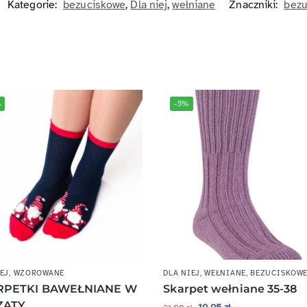
Kategorie:
bezuciskowe
,
Dla niej
,
wełniane
Znaczniki:
bezu
%
-5%
EJ
,
WZOROWANE
DLA NIEJ
,
WEŁNIANE
,
BEZUCISKOW
RPETKI BAWEŁNIANE W
Skarpet wełniane 35-38
ZATY