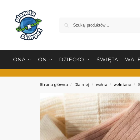
ONA
ON
DZIECKO
ŚWIĘTA
WALE
Strona główna
Dla niej
wełna
wełniane
/
/
/
/