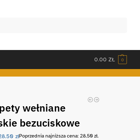
Szukaj
0.00
ZŁ
0
pety wełniane
kie bezuciskowe
28.50
zł
Poprzednia najniższa cena:
28.50
zł
.