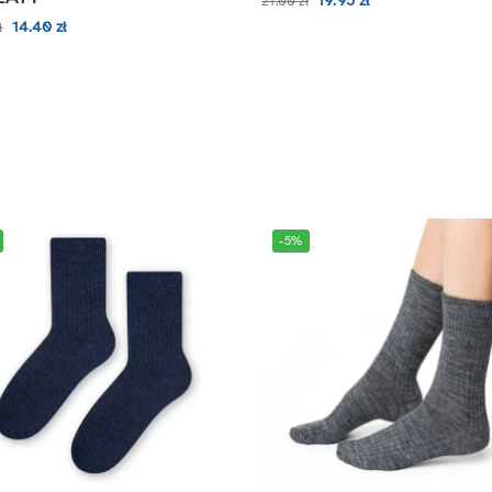
19.95
zł
21.00
zł
14.40
zł
ł
-5%