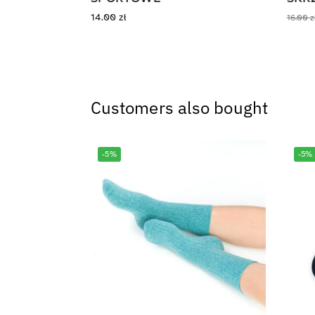
14.00
zł
16.00
z
Customers also bought
-5%
-5%