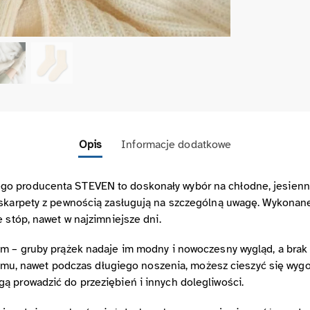
Opis
Informacje dodatkowe
o producenta STEVEN to doskonały wybór na chłodne, jesienno
 skarpety z pewnością zasługują na szczególną uwagę. Wykonane 
 stóp, nawet w najzimniejsze dni.
em – gruby prążek nadaje im modny i nowoczesny wygląd, a brak 
i temu, nawet podczas długiego noszenia, możesz cieszyć się wy
ą prowadzić do przeziębień i innych dolegliwości.