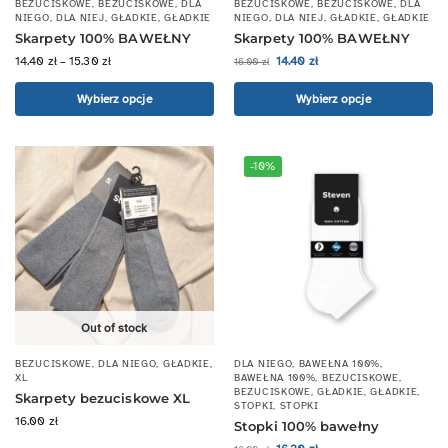
BEZUCISKOWE
,
BEZUCISKOWE
,
DLA
BEZUCISKOWE
,
BEZUCISKOWE
,
DLA
NIEGO
,
DLA NIEJ
,
GŁADKIE
,
GŁADKIE
NIEGO
,
DLA NIEJ
,
GŁADKIE
,
GŁADKIE
Skarpety 100% BAWEŁNY
Skarpety 100% BAWEŁNY
14.40
zł
–
15.30
zł
14.40
zł
16.00
zł
Wybierz opcje
Wybierz opcje
-10%
Out of stock
BEZUCISKOWE
,
DLA NIEGO
,
GŁADKIE
,
DLA NIEGO
,
BAWEŁNA 100%
,
XL
BAWEŁNA 100%
,
BEZUCISKOWE
,
BEZUCISKOWE
,
GŁADKIE
,
GŁADKIE
,
Skarpety bezuciskowe XL
STOPKI
,
STOPKI
16.00
zł
Stopki 100% bawełny