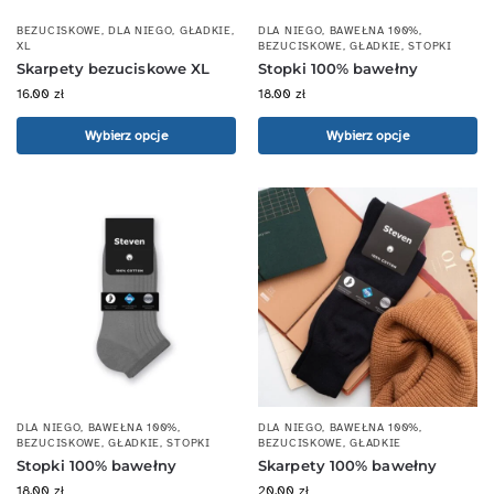
BEZUCISKOWE
,
DLA NIEGO
,
GŁADKIE
,
DLA NIEGO
,
BAWEŁNA 100%
,
XL
BEZUCISKOWE
,
GŁADKIE
,
STOPKI
Skarpety bezuciskowe XL
Stopki 100% bawełny
16.00
zł
18.00
zł
Wybierz opcje
Wybierz opcje
DLA NIEGO
,
BAWEŁNA 100%
,
DLA NIEGO
,
BAWEŁNA 100%
,
BEZUCISKOWE
,
GŁADKIE
,
STOPKI
BEZUCISKOWE
,
GŁADKIE
Stopki 100% bawełny
Skarpety 100% bawełny
18.00
zł
20.00
zł