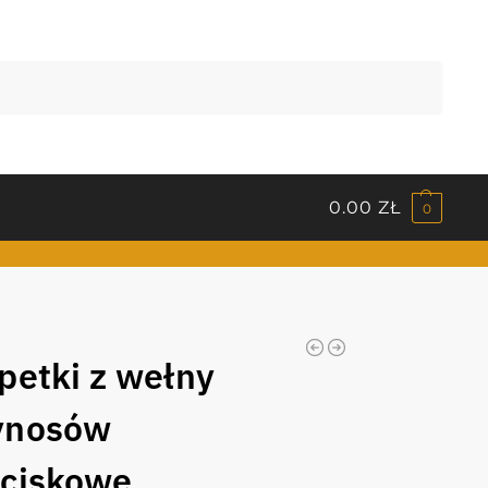
Szukaj
0.00
ZŁ
0
petki z wełny
ynosów
ciskowe