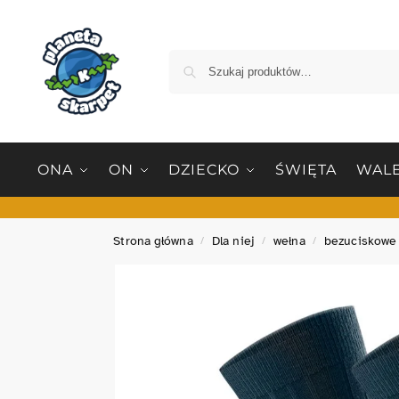
ONA
ON
DZIECKO
ŚWIĘTA
WALE
Strona główna
Dla niej
wełna
bezuciskowe
/
/
/