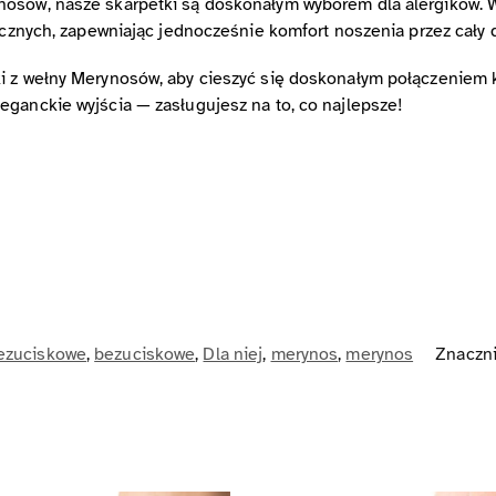
osów, nasze skarpetki są doskonałym wyborem dla alergików. Weł
gicznych, zapewniając jednocześnie komfort noszenia przez cały 
i z wełny Merynosów, aby cieszyć się doskonałym połączeniem ko
eganckie wyjścia — zasługujesz na to, co najlepsze!
ezuciskowe
,
bezuciskowe
,
Dla niej
,
merynos
,
merynos
Znaczni