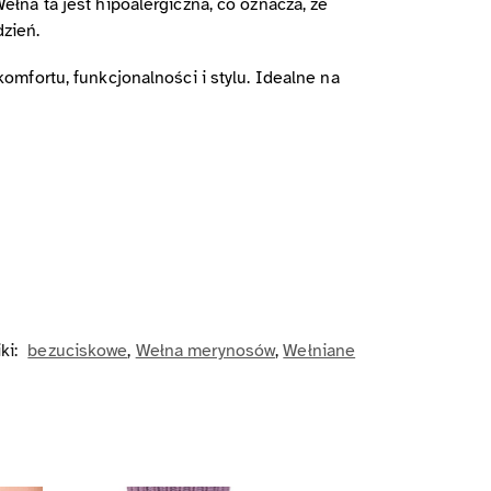
na ta jest hipoalergiczna, co oznacza, że
dzień.
mfortu, funkcjonalności i stylu. Idealne na
ki:
bezuciskowe
,
Wełna merynosów
,
Wełniane