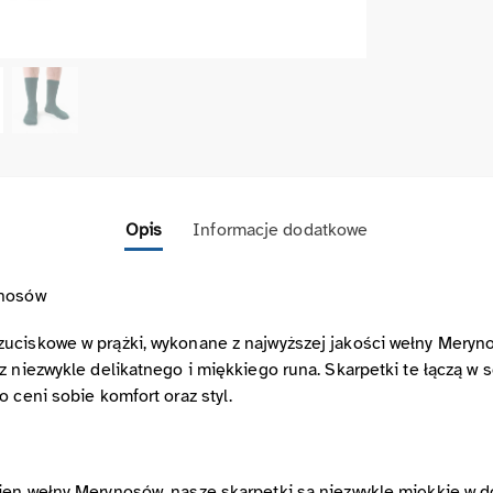
Opis
Informacje dodatkowe
ynosów
zuciskowe w prążki, wykonane z najwyższej jakości wełny Meryn
 niezwykle delikatnego i miękkiego runa. Skarpetki te łączą w s
 ceni sobie komfort oraz styl.
ien wełny Merynosów, nasze skarpetki są niezwykle miękkie w do