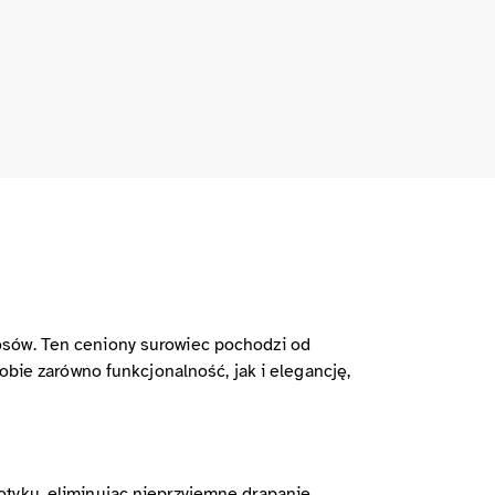
osów. Ten ceniony surowiec pochodzi od
obie zarówno funkcjonalność, jak i elegancję,
tyku, eliminując nieprzyjemne drapanie,