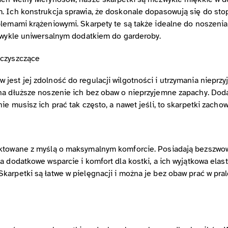
 Ich konstrukcja sprawia, że doskonale dopasowują się do stopy,
lemami krążeniowymi. Skarpety te są także idealne do noszenia 
ezwykle uniwersalnym dodatkiem do garderoby.
oczyszczące
est jej zdolność do regulacji wilgotności i utrzymania nieprzy
 na dłuższe noszenie ich bez obaw o nieprzyjemne zapachy. Do
e musisz ich prać tak często, a nawet jeśli, to skarpetki zacho
ektowane z myślą o maksymalnym komforcie. Posiadają bezszwowe
 dodatkowe wsparcie i komfort dla kostki, a ich wyjątkowa elasty
arpetki są łatwe w pielęgnacji i można je bez obaw prać w pral