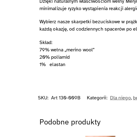
Dzięki naturalnym właściwościom wełny Meryn
minimalizuje ryzyko wystąpienia reakcji aler
Wybierz nasze skarpetki bezuciskowe w prążk
każdą okazję, od codziennych spacerów po el
Skład:
79% wełna „merino wool”
20% poliamid
1% elastan
SKU:
Art 130-009B
Kategorii:
Dla niego
,
b
Podobne produkty