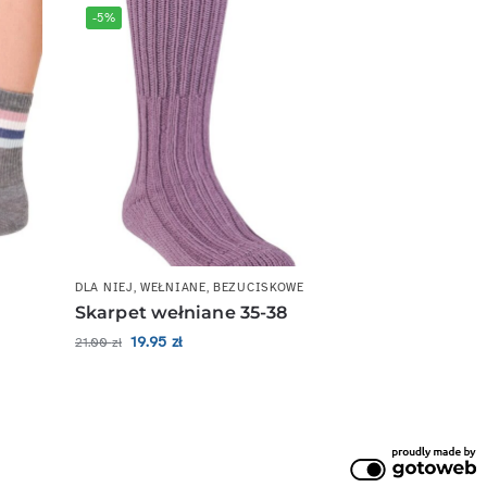
-5%
DLA NIEJ
,
WEŁNIANE
,
BEZUCISKOWE
Skarpet wełniane 35-38
19.95
zł
21.00
zł