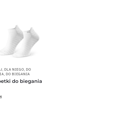
EJ
,
DLA NIEGO
,
DO
IA
,
DO BIEGANIA
etki do biegania
zł