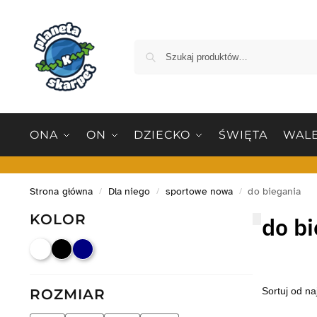
ONA
ON
DZIECKO
ŚWIĘTA
WALE
Strona główna
Dla niego
sportowe nowa
do biegania
/
/
/
KOLOR
do b
ROZMIAR