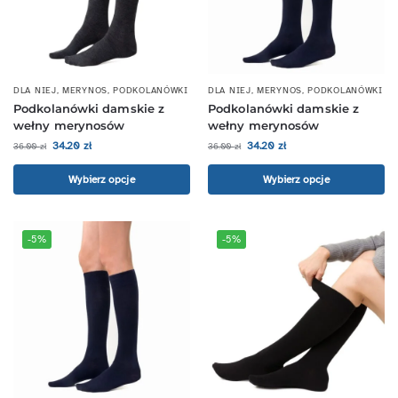
DLA NIEJ
,
MERYNOS
,
PODKOLANÓWKI
DLA NIEJ
,
MERYNOS
,
PODKOLANÓWKI
Podkolanówki damskie z
Podkolanówki damskie z
wełny merynosów
wełny merynosów
34.20
zł
34.20
zł
36.00
zł
36.00
zł
Wybierz opcje
Wybierz opcje
-5%
-5%