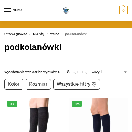
MENU
0
Strona główna
Dla niej
wełna
podkolanówki
/
/
/
podkolanówki
Wyświetlanie wszystkich wyników: 6
Kolor
Rozmiar
Wszystkie filtry
-5%
-5%