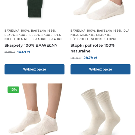
BAWEŁNA 100%
,
BAWEŁNA 100%
,
BAWEŁNA 100%
,
BAWEŁNA 100%
,
DLA
BEZUCISKOWE
,
BEZUCISKOWE
,
DLA
NIEJ
,
GŁADKIE
,
GŁADKIE
,
NIEGO
,
DLA NIEJ
,
GŁADKIE
,
GŁADKIE
PÓŁFROTTE
,
STOPKI
,
STOPKI
Skarpety 100% BAWEŁNY
Stopki półfrotte 100%
naturalne
14.40
zł
16.00
zł
20.70
zł
23.00
zł
Wybierz opcje
Wybierz opcje
-10%