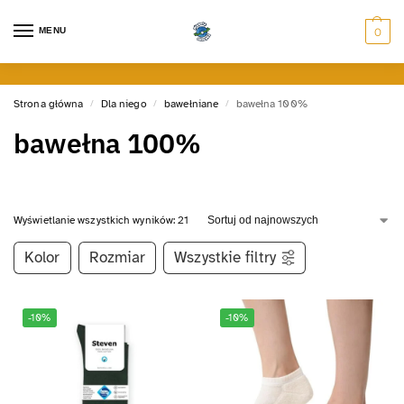
MENU
0
Strona główna
Dla niego
bawełniane
bawełna 100%
/
/
/
bawełna 100%
Wyświetlanie wszystkich wyników: 21
Kolor
Rozmiar
Wszystkie filtry
-10%
-10%