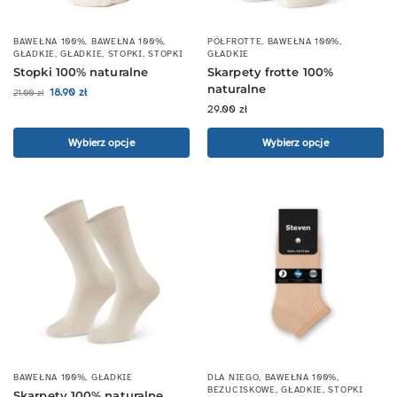
BAWEŁNA 100%
,
BAWEŁNA 100%
,
PÓŁFROTTE
,
BAWEŁNA 100%
,
GŁADKIE
,
GŁADKIE
,
STOPKI
,
STOPKI
GŁADKIE
Stopki 100% naturalne
Skarpety frotte 100%
naturalne
18.90
zł
21.00
zł
29.00
zł
Wybierz opcje
Wybierz opcje
BAWEŁNA 100%
,
GŁADKIE
DLA NIEGO
,
BAWEŁNA 100%
,
BEZUCISKOWE
,
GŁADKIE
,
STOPKI
Skarpety 100% naturalne