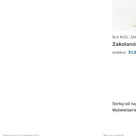
DLA NIEJ
,
ZA
Zakolanó
31.
33.00
zł
Wyświetlani
Dostawa i płatność
Regulamin