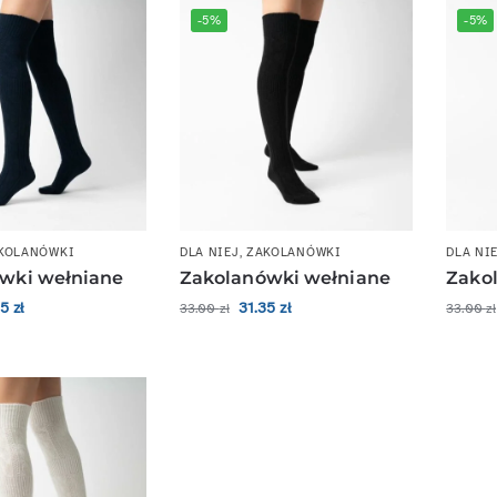
-5%
-5%
KOLANÓWKI
DLA NIEJ
,
ZAKOLANÓWKI
DLA NI
wki wełniane
Zakolanówki wełniane
Zako
35
zł
31.35
zł
33.00
zł
33.00
zł