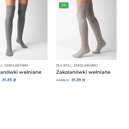
-5%
EJ
,
ZAKOLANÓWKI
DLA NIEJ
,
ZAKOLANÓWKI
lanówki wełniane
Zakolanówki wełniane
31.35
zł
31.35
zł
33.00
zł