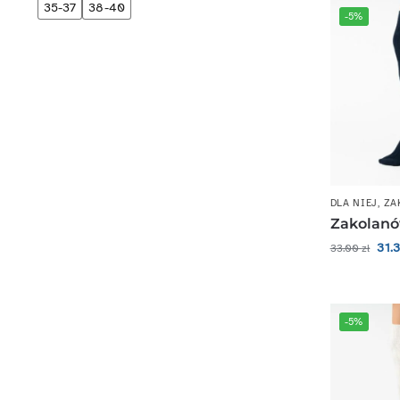
35-37
38-40
-5%
DLA NIEJ
,
ZA
Zakolanó
31.
33.00
zł
-5%