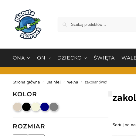
ONA
ON
DZIECKO
ŚWIĘTA
WALE
Strona główna
Dla niej
wełna
zakolanówki
/
/
/
KOLOR
zako
ROZMIAR