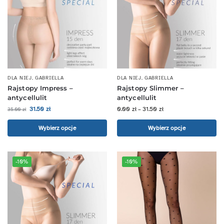
DLA NIEJ
,
GABRIELLA
DLA NIEJ
,
GABRIELLA
Rajstopy Impress –
Rajstopy Slimmer –
antycellulit
antycellulit
31.50
zł
0.00
zł
–
31.50
zł
35.00
zł
Wybierz opcje
Wybierz opcje
-10%
-10%