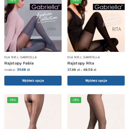
-10%
-10%
DLA NIEJ
,
GABRIELLA
DLA NIEJ
,
GABRIELLA
Rajstopy Fabia
Rajstopy Rita
39.60
zł
37.80
zł
–
40.50
zł
44.00
zł
Wybierz opcje
Wybierz opcje
-10%
-10%