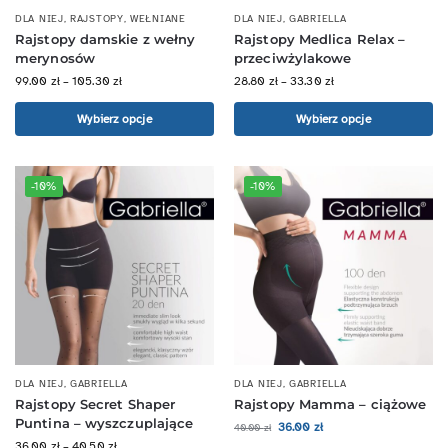
DLA NIEJ
,
RAJSTOPY
,
WEŁNIANE
DLA NIEJ
,
GABRIELLA
Rajstopy damskie z wełny
Rajstopy Medlica Relax –
merynosów
przeciwżylakowe
99.00
zł
–
105.30
zł
28.80
zł
–
33.30
zł
Wybierz opcje
Wybierz opcje
-10%
-10%
DLA NIEJ
,
GABRIELLA
DLA NIEJ
,
GABRIELLA
Rajstopy Secret Shaper
Rajstopy Mamma – ciążowe
Puntina – wyszczuplające
36.00
zł
40.00
zł
36.00
zł
–
40.50
zł