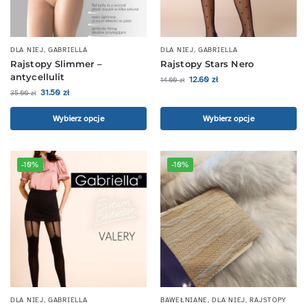
DLA NIEJ
,
GABRIELLA
DLA NIEJ
,
GABRIELLA
Rajstopy Slimmer –
Rajstopy Stars Nero
antycellulit
12.60
zł
14.00
zł
31.50
zł
35.00
zł
Wybierz opcje
Wybierz opcje
-10%
-10%
DLA NIEJ
,
GABRIELLA
BAWEŁNIANE
,
DLA NIEJ
,
RAJSTOPY