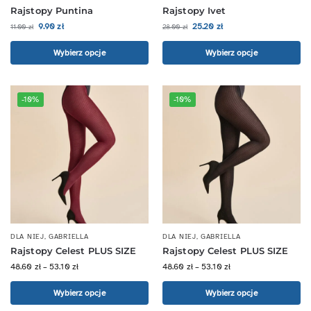
Rajstopy Puntina
Rajstopy Ivet
9.90
zł
25.20
zł
11.00
zł
28.00
zł
Wybierz opcje
Wybierz opcje
-10%
-10%
DLA NIEJ
,
GABRIELLA
DLA NIEJ
,
GABRIELLA
Rajstopy Celest PLUS SIZE
Rajstopy Celest PLUS SIZE
48.60
zł
–
53.10
zł
48.60
zł
–
53.10
zł
Wybierz opcje
Wybierz opcje