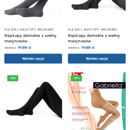
DLA NIEJ
,
RAJSTOPY
,
WEŁNIANE
DLA NIEJ
,
RAJSTOPY
,
WEŁNIANE
Rajstopy damskie z wełny
Rajstopy damskie z wełny
merynosów
merynosów
99.00
zł
99.00
zł
110.00
zł
110.00
zł
Wybierz opcje
Wybierz opcje
-10%
-10%