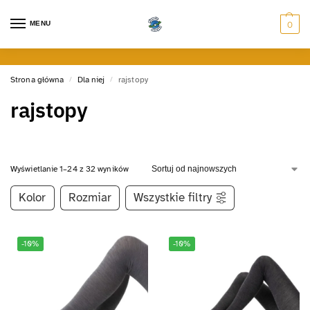
MENU
0
Strona główna
Dla niej
rajstopy
/
/
rajstopy
Wyświetlanie 1–24 z 32 wyników
Kolor
Rozmiar
Wszystkie filtry
-10%
-10%