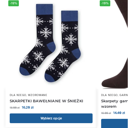
-10%
-10%
DLA NIEGO
,
WZOROWANE
DLA NIEGO
,
GARN
SKARPETKI BAWEŁNIANE W ŚNIEŻKI
Skarpety gar
wzorem
16.20
zł
18.00
zł
14.40
zł
16.00
zł
Wybierz opcje