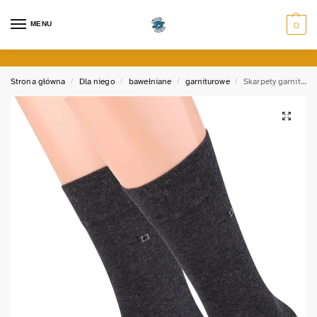
MENU
0
Strona główna
Dla niego
bawełniane
garniturowe
Skarpety garniturowe z delikatnym wzorem
/
/
/
/