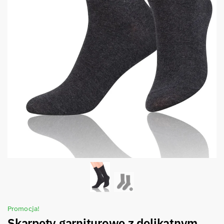
Promocja!
Skarpety garniturowe z delikatnym