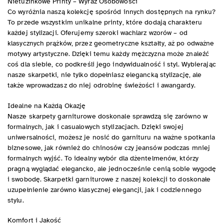
Nietuzinkowe Printy – Wyraz Osobowości
Co wyróżnia naszą kolekcję spośród innych dostępnych na rynku?
To przede wszystkim unikalne printy, które dodają charakteru
każdej stylizacji. Oferujemy szeroki wachlarz wzorów – od
klasycznych prążków, przez geometryczne kształty, aż po odważne
motywy artystyczne. Dzięki temu każdy mężczyzna może znaleźć
coś dla siebie, co podkreśli jego indywidualność i styl. Wybierając
nasze skarpetki, nie tylko dopełniasz elegancką stylizację, ale
także wprowadzasz do niej odrobinę świeżości i awangardy.
Idealne na Każdą Okazję
Nasze skarpety garniturowe doskonale sprawdzą się zarówno w
formalnych, jak i casualowych stylizacjach. Dzięki swojej
uniwersalności, możesz je nosić do garnituru na ważne spotkania
biznesowe, jak również do chinosów czy jeansów podczas mniej
formalnych wyjść. To idealny wybór dla dżentelmenów, którzy
pragną wyglądać elegancko, ale jednocześnie cenią sobie wygodę
i swobodę. Skarpetki garniturowe z naszej kolekcji to doskonałe
uzupełnienie zarówno klasycznej elegancji, jak i codziennego
stylu.
Komfort i Jakość