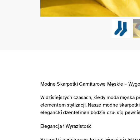
Modne Skarpetki Garniturowe Męskie – Wygod
W dzisiejszych czasach, kiedy moda męska prz
elementem stylizacji. Nasze modne skarpetki 
elegancki dżentelmen będzie czuł się pewnie
Elegancja i Wyrazistość
Skarpetki garniturowe to coś więcej niż tylk