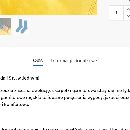
Opis
Informacje dodatkowe
a i Styl w Jednym!
eszła znaczną ewolucję, skarpetki garniturowe stały się nie tyl
garniturowe męskie to idealne połączenie wygody, jakości oraz 
 i komfortowo.
o element garderoby – to swoista wizytówka mężczyzny, który dba