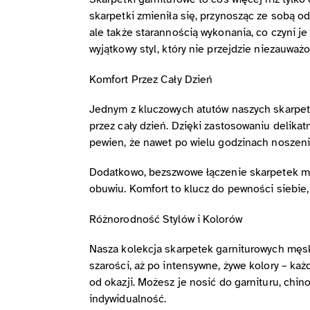
skarpetki zmieniła się, przynosząc ze sobą od
ale także starannością wykonania, co czyni je
wyjątkowy styl, który nie przejdzie niezauważo
Komfort Przez Cały Dzień
Jednym z kluczowych atutów naszych skarpete
przez cały dzień. Dzięki zastosowaniu delika
pewien, że nawet po wielu godzinach noszen
Dodatkowo, bezszwowe łączenie skarpetek mini
obuwiu. Komfort to klucz do pewności siebie,
Różnorodność Stylów i Kolorów
Nasza kolekcja skarpetek garniturowych męsk
szarości, aż po intensywne, żywe kolory – każ
od okazji. Możesz je nosić do garnituru, chi
indywidualność.