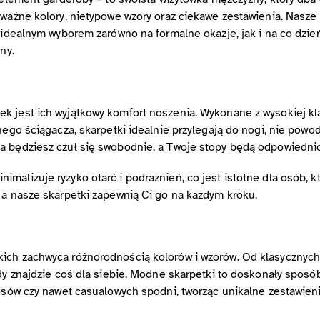
ważne kolory, nietypowe wzory oraz ciekawe zestawienia. Nasze s
 idealnym wyborem zarówno na formalne okazje, jak i na co dzień
ny.
k jest ich wyjątkowy komfort noszenia. Wykonane z wysokiej kla
tnego ściągacza, skarpetki idealnie przylegają do nogi, nie pow
ia będziesz czuł się swobodnie, a Twoje stopy będą odpowiedni
malizuje ryzyko otarć i podrażnień, co jest istotne dla osób, 
 a nasze skarpetki zapewnią Ci go na każdym kroku.
ich zachwyca różnorodnością kolorów i wzorów. Od klasycznych 
dy znajdzie coś dla siebie. Modne skarpetki to doskonały sposób 
nosów czy nawet casualowych spodni, tworząc unikalne zestawieni