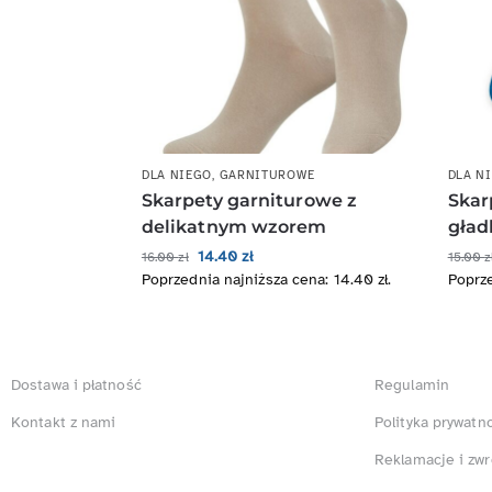
DLA NIEGO
,
GARNITUROWE
DLA N
Skarpety garniturowe z
Skar
delikatnym wzorem
gład
14.40
zł
16.00
zł
15.00
z
Poprzednia najniższa cena:
14.40
zł
.
Poprze
Dostawa i płatność
Regulamin
Kontakt z nami
Polityka prywatn
Reklamacje i zwr