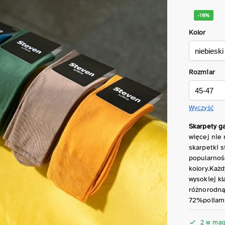
-10%
Kolor
Rozmiar
Wyczyść
Skarpety g
więcej nie
skarpetki 
popularnoś
kolory.Każ
wysokiej kl
różnorodną 
72%poliami
2 w mag