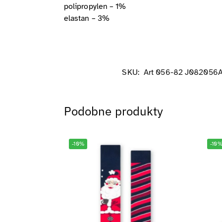
polipropylen – 1%
elastan – 3%
SKU:
Art 056-82 J082056
Podobne produkty
-10%
-10