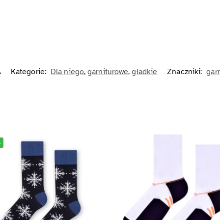
A
Kategorie:
Dla niego
,
garniturowe
,
gładkie
Znaczniki:
gar
%