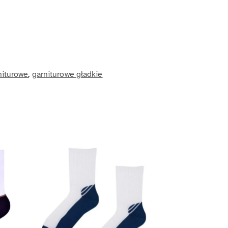
niturowe
,
garniturowe gładkie