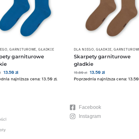
IEGO
,
GARNITUROWE
,
GŁADKIE
DLA NIEGO
,
GŁADKIE
,
GARNITUROW
pety garniturowe
Skarpety garniturowe
kie
gładkie
13.50
zł
13.50
zł
ł
15.00
zł
dnia najniższa cena:
13.50
zł
.
Poprzednia najniższa cena:
13.5
Facebook
Instagram
ości
oty