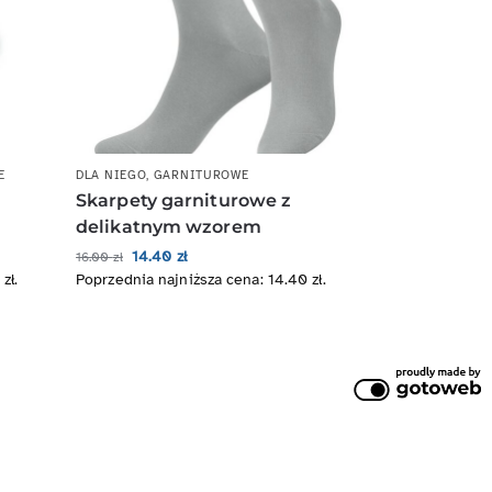
E
DLA NIEGO
,
GARNITUROWE
Skarpety garniturowe z
delikatnym wzorem
14.40
zł
16.00
zł
0
zł
.
Poprzednia najniższa cena:
14.40
zł
.