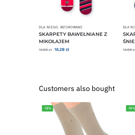
DLA NIEGO
,
WZOROWANE
DLA N
SKARPETY BAWEŁNIANE Z
SKA
MIKOŁAJEM
ŚNIE
16.20
zł
18.00
zł
18.00
z
Customers also bought
-10%
-10