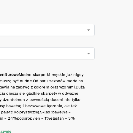
arniturowe
Modne skarpetki męskie już nigdy
 muszą być nudne.Od paru sezonów moda na
stawia na zabawę z kolorem oraz wzorami.Dużą
cią cieszą się gładkie skarpety w odważne
dy dżentelmen z pewnością doceni nie tylko
asy bawełnę i bezszwowe łączenia, ale też
paletę kolorystyczną.Skład :bawełna –
d – 24%polipropylen – 1%elastan – 3%
azynie