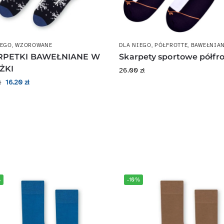
IEGO
,
WZOROWANE
DLA NIEGO
,
PÓŁFROTTE
,
BAWEŁNIA
RPETKI BAWEŁNIANE W
Skarpety sportowe półfro
ŻKI
26.00
zł
16.20
zł
ł
%
-10%