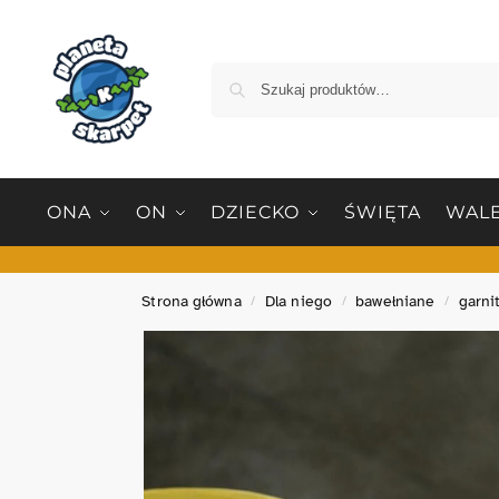
ONA
ON
DZIECKO
ŚWIĘTA
WALE
Strona główna
Dla niego
bawełniane
garni
/
/
/