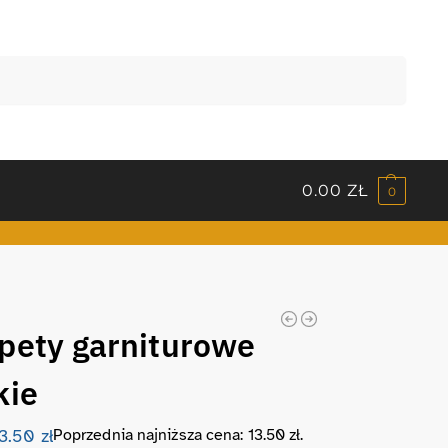
Szukaj
0.00
ZŁ
0
pety garniturowe
kie
13.50
zł
Poprzednia najniższa cena:
13.50
zł
.