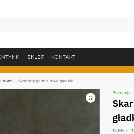
NTYNKI
SKLEP
KONTAKT
turowe
Skarpety garniturowe gładkie
/
Promocja!
Skar
gład
15.00
zł