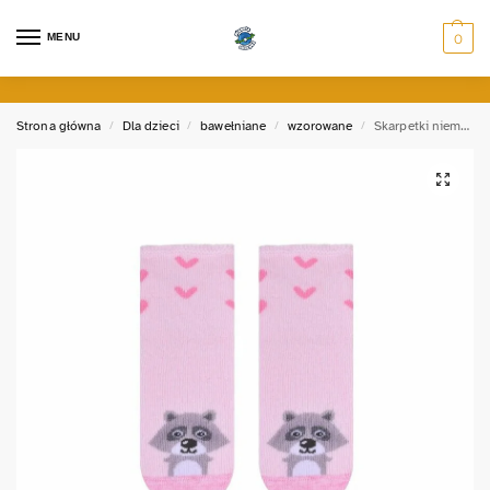
MENU
0
Strona główna
Dla dzieci
bawełniane
wzorowane
Skarpetki niemowlęce SZOP
/
/
/
/