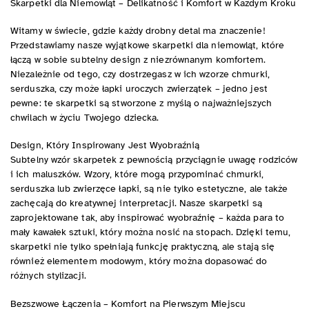
Skarpetki dla Niemowląt – Delikatność i Komfort w Każdym Kroku
Witamy w świecie, gdzie każdy drobny detal ma znaczenie!
Przedstawiamy nasze wyjątkowe skarpetki dla niemowląt, które
łączą w sobie subtelny design z niezrównanym komfortem.
Niezależnie od tego, czy dostrzegasz w ich wzorze chmurki,
serduszka, czy może łapki uroczych zwierzątek – jedno jest
pewne: te skarpetki są stworzone z myślą o najważniejszych
chwilach w życiu Twojego dziecka.
Design, Który Inspirowany Jest Wyobraźnią
Subtelny wzór skarpetek z pewnością przyciągnie uwagę rodziców
i ich maluszków. Wzory, które mogą przypominać chmurki,
serduszka lub zwierzęce łapki, są nie tylko estetyczne, ale także
zachęcają do kreatywnej interpretacji. Nasze skarpetki są
zaprojektowane tak, aby inspirować wyobraźnię – każda para to
mały kawałek sztuki, który można nosić na stopach. Dzięki temu,
skarpetki nie tylko spełniają funkcję praktyczną, ale stają się
również elementem modowym, który można dopasować do
różnych stylizacji.
Bezszwowe Łączenia – Komfort na Pierwszym Miejscu