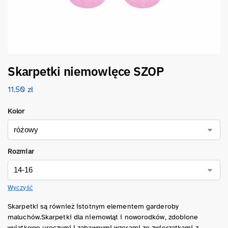
Skarpetki niemowlęce SZOP
11.50
zł
Kolor
Rozmiar
Wyczyść
Skarpetki są również istotnym elementem garderoby
maluchów.Skarpetki dla niemowląt i noworodków, zdobione
wyjątkowo uroczymi i zabawnymi wzorami ze zwierzątkami z