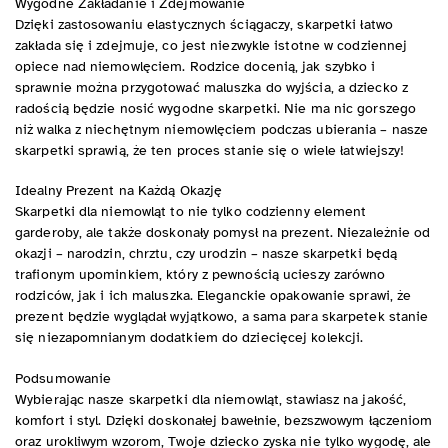
Wygodne Zakładanie i Zdejmowanie
Dzięki zastosowaniu elastycznych ściągaczy, skarpetki łatwo
zakłada się i zdejmuje, co jest niezwykle istotne w codziennej
opiece nad niemowlęciem. Rodzice docenią, jak szybko i
sprawnie można przygotować maluszka do wyjścia, a dziecko z
radością będzie nosić wygodne skarpetki. Nie ma nic gorszego
niż walka z niechętnym niemowlęciem podczas ubierania – nasze
skarpetki sprawią, że ten proces stanie się o wiele łatwiejszy!
Idealny Prezent na Każdą Okazję
Skarpetki dla niemowląt to nie tylko codzienny element
garderoby, ale także doskonały pomysł na prezent. Niezależnie od
okazji – narodzin, chrztu, czy urodzin – nasze skarpetki będą
trafionym upominkiem, który z pewnością ucieszy zarówno
rodziców, jak i ich maluszka. Eleganckie opakowanie sprawi, że
prezent będzie wyglądał wyjątkowo, a sama para skarpetek stanie
się niezapomnianym dodatkiem do dziecięcej kolekcji.
Podsumowanie
Wybierając nasze skarpetki dla niemowląt, stawiasz na jakość,
komfort i styl. Dzięki doskonałej bawełnie, bezszwowym łączeniom
oraz urokliwym wzorom, Twoje dziecko zyska nie tylko wygodę, ale