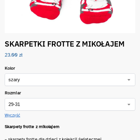
SKARPETKI FROTTE Z MIKOŁAJEM
23.00
zł
Kolor
Rozmiar
Wyczyść
Skarpety frotte z mikołajem
– skarpety frotte dla dzieci z kolekcji świątecznej