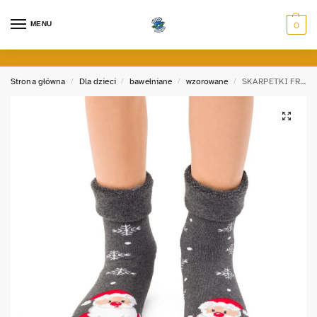
MENU
0
Strona główna
Dla dzieci
bawełniane
wzorowane
SKARPETKI FROTTE Z MIKOŁAJEM
/
/
/
/