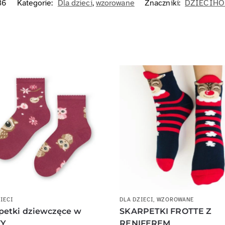
36
Kategorie:
Dla dzieci
,
wzorowane
Znaczniki:
DZIECIH
IECI
DLA DZIECI
,
WZOROWANE
petki dziewczęce w
SKARPETKI FROTTE Z
Y
RENIFEREM