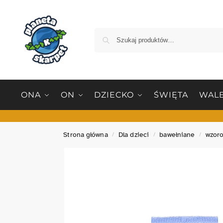
ONA
ON
DZIECKO
ŚWIĘTA
WALE
Strona główna
Dla dzieci
bawełniane
wzor
/
/
/