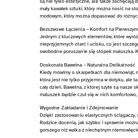
są nie tylko estetyczne, ale także zachęcają 
mały kawałek sztuki, który można nosić na sto
modowym, który można dopasować do różnych 
Bezszwowe Łączenia – Komfort na Pierwszym
Jednym z kluczowych elementów, które wyróżn
nieprzyjemnych otarć i ucisku, co jest szczeg
swobodne poruszanie się stópek maluszka. Ka
Doskonała Bawełna – Naturalna Delikatność
Kiedy mówimy o skarpetkach dla niemowląt, n
która jest nie tylko przyjemna w dotyku, ale
cały dzień. Bawełna, z której szyte są nasze 
maluszek będzie czuł się w nich komfortowo,
Wygodne Zakładanie i Zdejmowanie
Dzięki zastosowaniu elastycznych ściągaczy, 
Rodzice docenią, jak szybko i sprawnie można
gorszego niż walka z niechętnym niemowlęciem