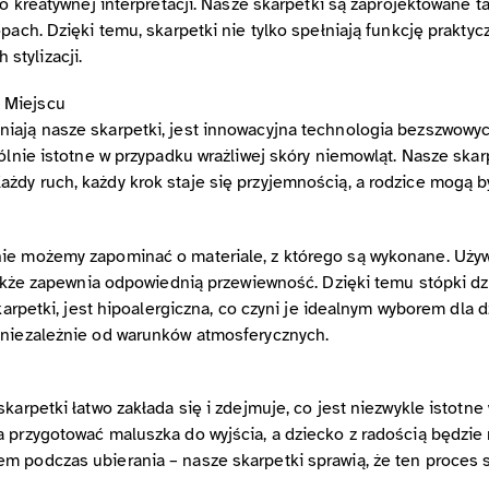
do kreatywnej interpretacji. Nasze skarpetki są zaprojektowane t
pach. Dzięki temu, skarpetki nie tylko spełniają funkcję prakty
stylizacji.
 Miejscu
iają nasze skarpetki, jest innowacyjna technologia bezszwowy
ólnie istotne w przypadku wrażliwej skóry niemowląt. Nasze skar
żdy ruch, każdy krok staje się przyjemnością, a rodzice mogą b
ie możemy zapominać o materiale, z którego są wykonane. Używ
 także zapewnia odpowiednią przewiewność. Dzięki temu stópki d
skarpetki, jest hipoalergiczna, co czyni je idealnym wyborem dla 
 niezależnie od warunków atmosferycznych.
skarpetki łatwo zakłada się i zdejmuje, co jest niezwykle istot
 przygotować maluszka do wyjścia, a dziecko z radością będzie
 podczas ubierania – nasze skarpetki sprawią, że ten proces sta