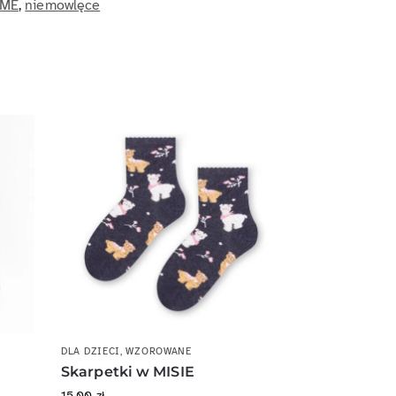
OME
,
niemowlęce
DLA DZIECI
,
WZOROWANE
Skarpetki w MISIE
15.00
zł