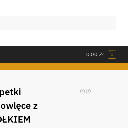
Szukaj
0.00
ZŁ
0
petki
owlęce z
OŁKIEM