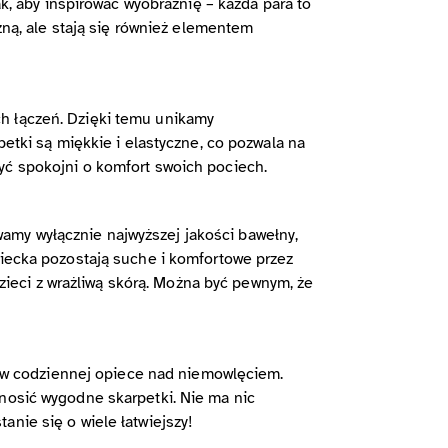
ak, aby inspirować wyobraźnię – każda para to
czną, ale stają się również elementem
ch łączeń. Dzięki temu unikamy
petki są miękkie i elastyczne, co pozwala na
yć spokojni o komfort swoich pociech.
amy wyłącznie najwyższej jakości bawełny,
ziecka pozostają suche i komfortowe przez
dzieci z wrażliwą skórą. Można być pewnym, że
ne w codziennej opiece nad niemowlęciem.
 nosić wygodne skarpetki. Nie ma nic
nie się o wiele łatwiejszy!