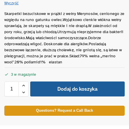
Wyczyść
Skarpetki bezuciskowe w prążki z wełny Merynosów, cenionego ze
względu na runo gatunku owiec.Wyjątkowo cienkie włókna wełny
sprawiają, że skarpety są miękkie i nie drapią.W zależności od
pory roku, grzeją lub chłodzą.Utrzymują nieprzyjemne dla bakterii
środowisko.Mają właściwości samoczyszczące.Dobrze
odprowadzają wilgoć. Doskonałe dla alergików.Posiadają
bezszwowe łączenie, dłuższą cholewkę, nie gniotą się, są łatwe w
pielęgnacji, można je prać w pralce.Skład:79% wełna „merino
wool”20% poliamid1% elastan
3 w magazynie
Dodaj do koszyka
Questions? Request a Call Back