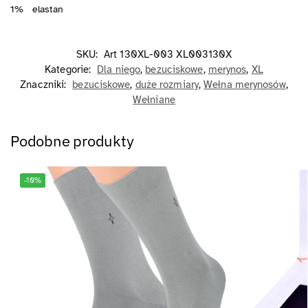
1% elastan
SKU:
Art 130XL-003 XL003130X
Kategorie:
Dla niego
,
bezuciskowe
,
merynos
,
XL
Znaczniki:
bezuciskowe
,
duże rozmiary
,
Wełna merynosów
,
Wełniane
Podobne produkty
-10%