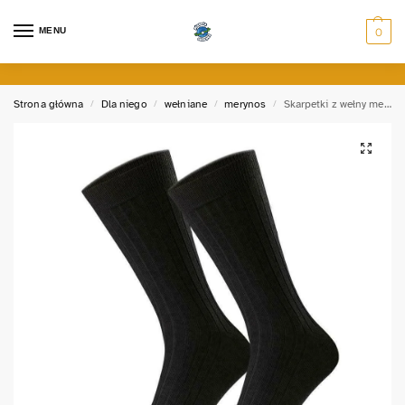
MENU
0
Strona główna
Dla niego
wełniane
merynos
Skarpetki z wełny merynosów bezuciskowe XL
/
/
/
/