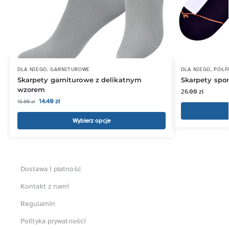
DLA NIEGO
,
GARNITUROWE
DLA NIEGO
,
PÓŁF
Skarpety garniturowe z delikatnym
Skarpety spor
wzorem
26.00
zł
14.40
zł
16.00
zł
Wybierz opcje
Dostawa i płatność
Kontakt z nami
Regulamin
Polityka prywatności