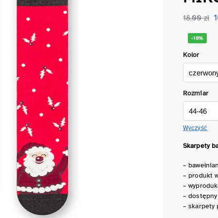
18.00
zł
-10%
Kolor
Rozmiar
Wyczyść
Skarpety b
– bawełnian
– produkt 
– wyproduk
– dostępny 
– skarpety