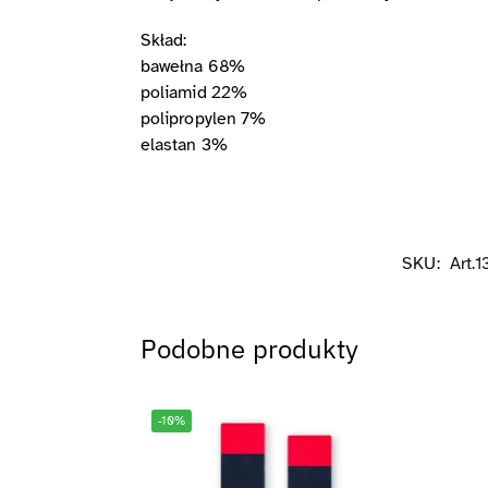
Skład:
bawełna 68%
poliamid 22%
polipropylen 7%
elastan 3%
SKU:
Art.
Podobne produkty
-10%