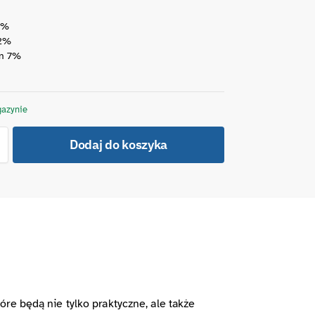
8%
22%
en 7%
azynie
Dodaj do koszyka
re będą nie tylko praktyczne, ale także