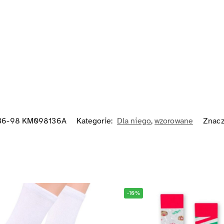
136-98 KM098136A
Kategorie:
Dla niego
,
wzorowane
Znacz
-10%