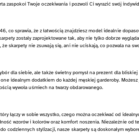
erta zaspokoi Twoje oczekiwania i pozwoli Ci wyrazić swój indywid
46, co sprawia, że z łatwością znajdziesz model idealnie dopa
rpety zostały zaprojektowane tak, aby nie tylko dobrze wyglądały
 że skarpety nie zsuwają się, ani nie uciskają, co pozwala na s
ybór dla siebie, ale także świetny pomysł na prezent dla bliski
dą one idealnym dodatkiem do każdej męskiej garderoby. Możesz
nością wywoła uśmiech na twarzy obdarowanego.
tóry łączy w sobie wszystko, czego można oczekiwać od idealny
ność wzorów i kolorów oraz komfort noszenia. Niezależnie od te
do codziennych stylizacji, nasze skarpety są doskonałym wybore