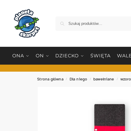
ONA
ON
DZIECKO
ŚWIĘTA
WALE
Strona główna
Dla niego
bawełniane
wzor
/
/
/