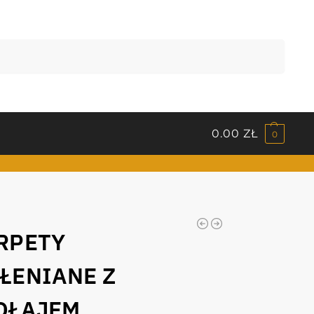
Szukaj
0.00
ZŁ
0
RPETY
ŁENIANE Z
OŁAJEM