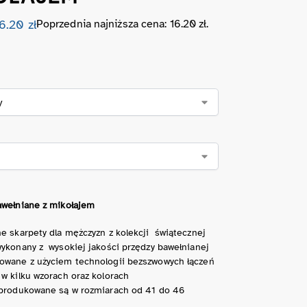
16.20
zł
Poprzednia najniższa cena:
16.20
zł
.
awełniane z mikołajem
e skarpety dla mężczyzn z kolekcji świątecznej
wykonany z wysokiej jakości przędzy bawełnianej
owane z użyciem technologii bezszwowych łączeń
w kilku wzorach oraz kolorach
 produkowane są w rozmiarach od 41 do 46