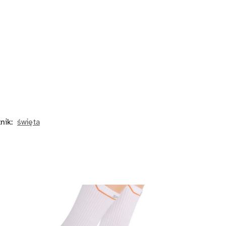
nik:
święta