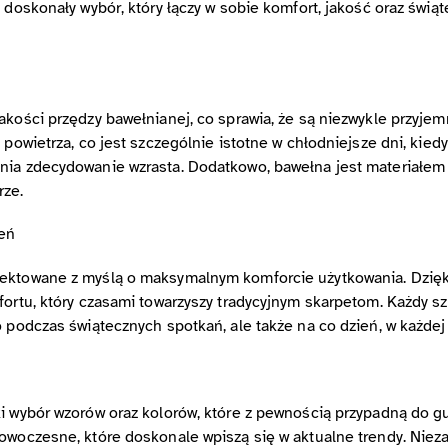
 doskonały wybór, który łączy w sobie komfort, jakość oraz świąt
akości przędzy bawełnianej, co sprawia, że są niezwykle przyje
 powietrza, co jest szczególnie istotne w chłodniejsze dni, kied
nia zdecydowanie wzrasta. Dodatkowo, bawełna jest materiałem 
rze.
eń
jektowane z myślą o maksymalnym komforcie użytkowania. Dzię
fortu, który czasami towarzyszy tradycyjnym skarpetom. Każdy sz
 podczas świątecznych spotkań, ale także na co dzień, w każdej 
ki wybór wzorów oraz kolorów, które z pewnością przypadną do g
owoczesne, które doskonale wpiszą się w aktualne trendy. Niez