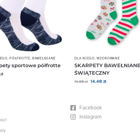
IEGO
,
PÓŁFROTTE
,
BAWEŁNIANE
DLA NIEGO
,
WZOROWANE
pety sportowe półfrotte
SKARPETY BAWEŁNIAN
ŚWIĄTECZNY
0
zł
14.40
zł
16.00
zł
Facebook
Instagram
ości
oty