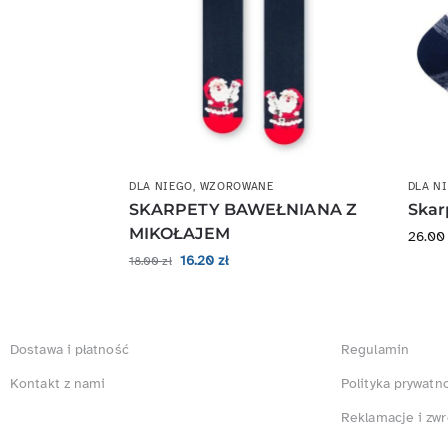
DLA NIEGO
,
WZOROWANE
DLA N
SKARPETY BAWEŁNIANA Z
Skar
MIKOŁAJEM
26.0
16.20
zł
18.00
zł
Dostawa i płatność
Regulamin
Kontakt z nami
Polityka prywatn
Reklamacje i zwr