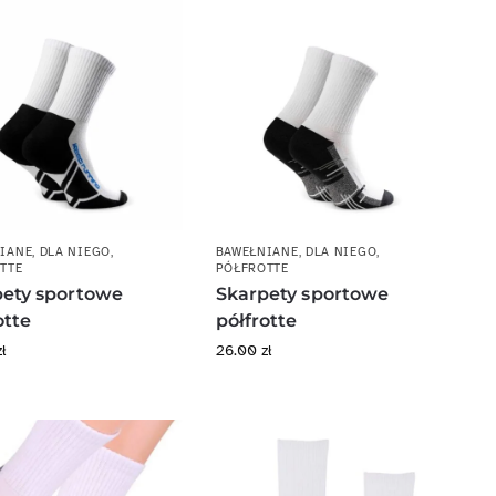
IANE
,
DLA NIEGO
,
BAWEŁNIANE
,
DLA NIEGO
,
TTE
PÓŁFROTTE
pety sportowe
Skarpety sportowe
otte
półfrotte
zł
26.00
zł