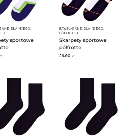
IANE
,
DLA NIEGO
,
BAWEŁNIANE
,
DLA NIEGO
,
TTE
PÓŁFROTTE
pety sportowe
Skarpety sportowe
otte
półfrotte
zł
26.00
zł