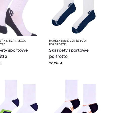
IANE
,
DLA NIEGO
,
BAWEŁNIANE
,
DLA NIEGO
,
TTE
PÓŁFROTTE
pety sportowe
Skarpety sportowe
otte
półfrotte
zł
26.00
zł