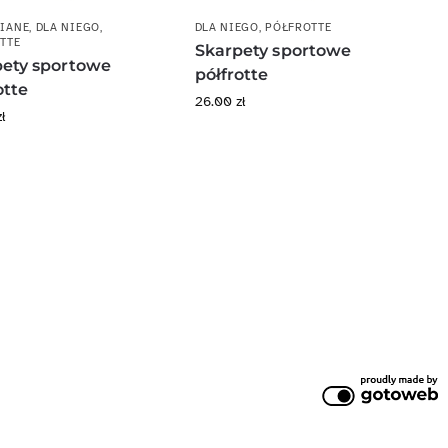
IANE
,
DLA NIEGO
,
DLA NIEGO
,
PÓŁFROTTE
TTE
Skarpety sportowe
pety sportowe
półfrotte
otte
26.00
zł
zł