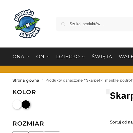
ONA
ON
DZIECKO
ŚWIĘTA
WALE
Strona główna
Produkty oznaczone “Skarpetki męskie półfrot
/
KOLOR
Skarp
ROZMIAR