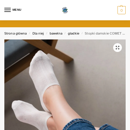
MENU
0
Strona główna
Dla niej
bawełna
gładkie
Stopki damskie COMET 3D
/
/
/
/