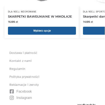
DLA NIEJ
,
WZOROWANE
DLA NIEJ
,
SPORT
SKARPETKI BAWEŁNIANE W MIKOŁAJE
Skarpetki d
16.00
zł
14.00
zł
Wybierz opcje
Dostawa i płatność
Kontakt z nami
Regulamin
Polityka prywatności
Reklamacje i zwroty
Facebook
Instagram