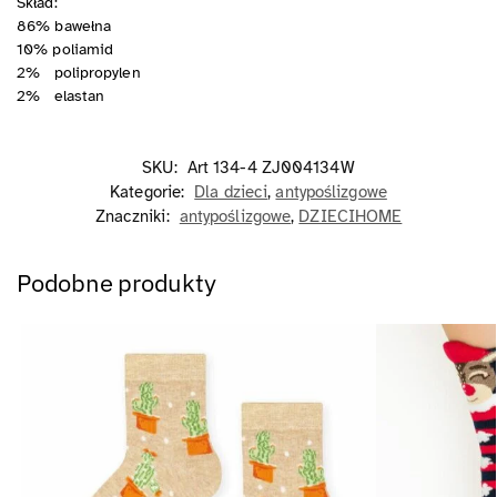
Skład:
86% bawełna
10% poliamid
2% polipropylen
2% elastan
SKU:
Art 134-4 ZJ004134W
Kategorie:
Dla dzieci
,
antypoślizgowe
Znaczniki:
antypoślizgowe
,
DZIECIHOME
Podobne produkty