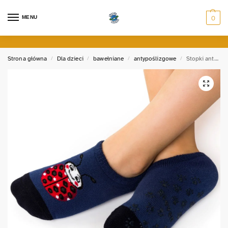
MENU
0
Strona główna
Dla dzieci
bawełniane
antypoślizgowe
Stopki antypoślizgowe frotte z BIEDRONKĄ
/
/
/
/