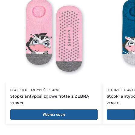
DLA DZIECI
,
ANTYPOŚLIZGOWE
DLA DZIECI
,
ANT
Stopki antypoślizgowe frotte z ZEBRĄ
Stopki antyp
21.00
zł
21.00
zł
Wybierz opcje