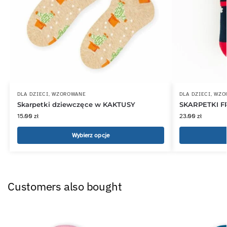
DLA DZIECI
,
WZOROWANE
DLA DZIECI
,
WZO
Skarpetki dziewczęce w KAKTUSY
SKARPETKI F
15.00
zł
23.00
zł
Wybierz opcje
Customers also bought