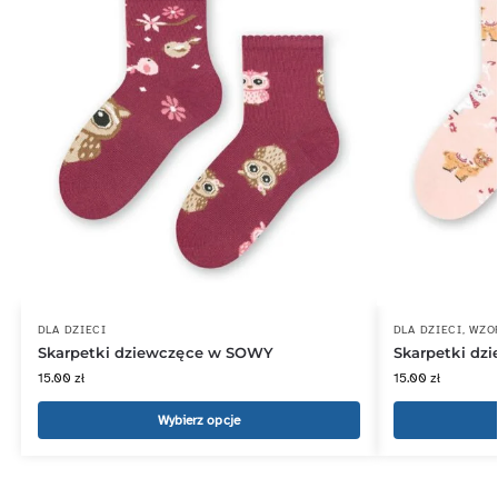
DLA DZIECI
DLA DZIECI
,
WZO
Skarpetki dziewczęce w SOWY
Skarpetki dz
15.00
zł
15.00
zł
Wybierz opcje