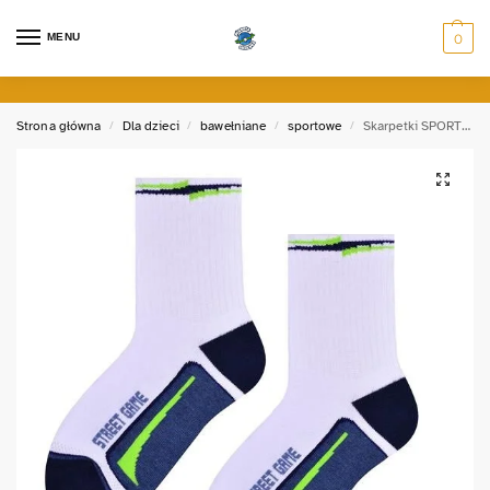
MENU
0
Strona główna
Dla dzieci
bawełniane
sportowe
Skarpetki SPORTOWE
/
/
/
/