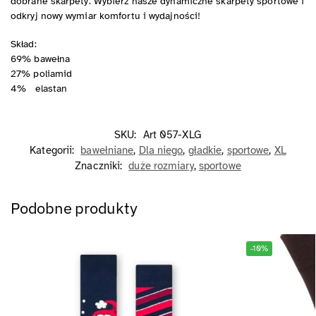
dobrane skarpety. Wybierz nasze dynamiczne skarpety sportowe i
odkryj nowy wymiar komfortu i wydajności!
Skład:
69% bawełna
27% poliamid
4% elastan
SKU:
Art 057-XLG
Kategorii:
bawełniane
,
Dla niego
,
gładkie
,
sportowe
,
XL
Znaczniki:
duże rozmiary
,
sportowe
Podobne produkty
-10%