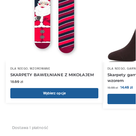
DLA NIEGO
,
WZOROWANE
DLA NIEGO
,
GARN
SKARPETY BAWEŁNIANE Z MIKOŁAJEM
Skarpety gar
wzorem
18.00
zł
14.40
zł
16.00
zł
Wybierz opcje
Dostawa i płatność