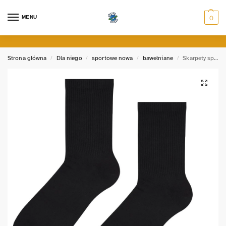
MENU
0
Strona główna
Dla niego
sportowe nowa
bawełniane
Skarpety sportowe gładkie XL
/
/
/
/