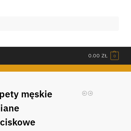
Szukaj
0.00
ZŁ
0
pety męskie
iane
ciskowe