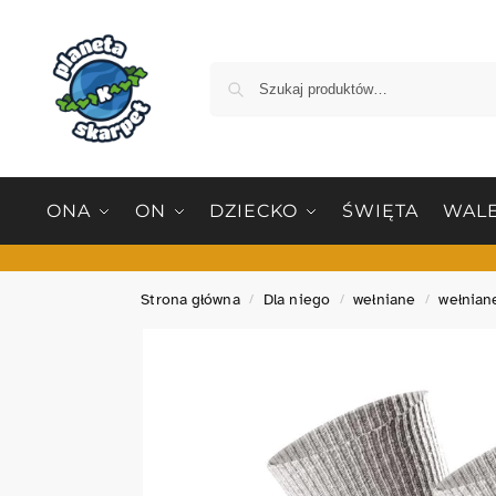
ONA
ON
DZIECKO
ŚWIĘTA
WALE
Strona główna
Dla niego
wełniane
wełnian
/
/
/