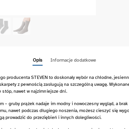
Opis
Informacje dodatkowe
o producenta STEVEN to doskonały wybór na chłodne, jesienno
 skarpety z pewnością zasługują na szczególną uwagę. Wykonane 
 stóp, nawet w najzimniejsze dni.
em – gruby prążek nadaje im modny i nowoczesny wygląd, a brak 
i temu, nawet podczas długiego noszenia, możesz cieszyć się wy
ą prowadzić do przeziębień i innych dolegliwości.