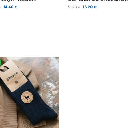
14.40
zł
16.20
zł
ł
18.00
zł