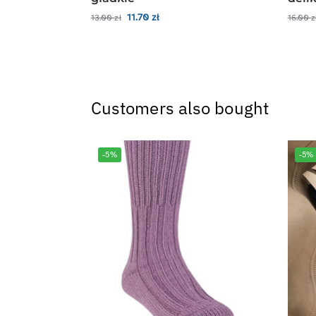
11.70
zł
13.00
zł
16.00
z
Customers also bought
-5%
-5%