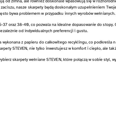
ują od zimna, ale również doskonale wpasowują się w różnorodne 
zaciszu, nasze skarpety będą doskonałym uzupełnieniem Twojeg
 często bywa problemem w przypadku innych wyrobów wełnianych.
5-37 oraz 38-40, co pozwala na idealne dopasowanie do stopy.
iezależnie od indywidualnych preferencji i gustu.
ała wykonana z papieru do całkowitego recyklingu, co podkreśla
rpety STEVEN, nie tylko inwestujesz w komfort i ciepło, ale tak
 wybierz skarpety wełniane STEVEN, które połączą w sobie styl, 