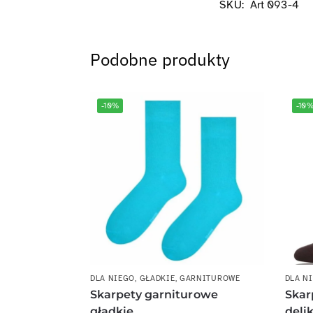
SKU:
Art 093-4
Podobne produkty
-10%
-10
DLA NIEGO
,
GŁADKIE
,
GARNITUROWE
DLA N
Skarpety garniturowe
Skar
gładkie
deli