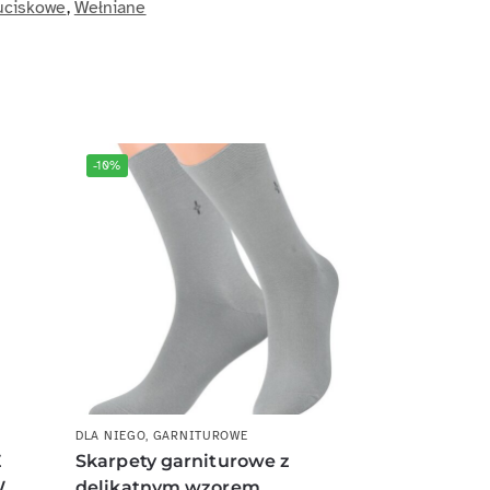
uciskowe
,
Wełniane
-10%
DLA NIEGO
,
GARNITUROWE
E
Skarpety garniturowe z
W
delikatnym wzorem