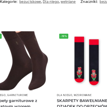
Kategorie:
bezuciskowe
,
Dla niego
,
wełniane
Znaczniki:
bez
%
-10%
IEGO
,
GARNITUROWE
DLA NIEGO
,
WZOROWANE
pety garniturowe z
SKARPETY BAWEŁNIAN
katnym wzorem
DZIADEK DO ORZECHÓ