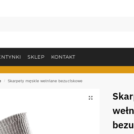
NTYNKI
SKLEP
KONTAKT
e
Skarpety męskie wełniane bezuciskowe
/
Skar
wełn
bezu