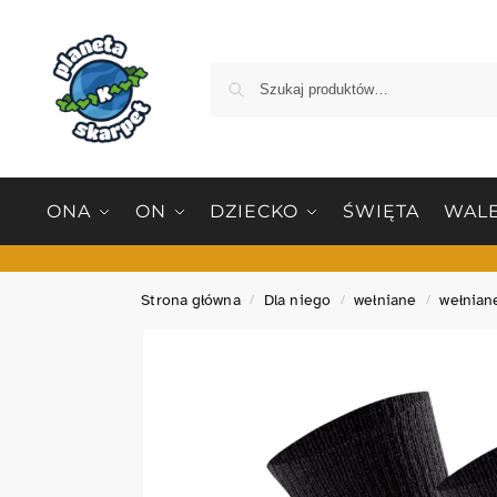
ONA
ON
DZIECKO
ŚWIĘTA
WALE
Strona główna
Dla niego
wełniane
wełnian
/
/
/