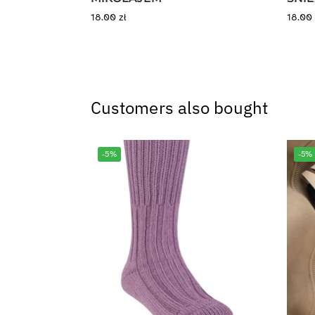
18.00
zł
18.0
Customers also bought
-5%
-5%