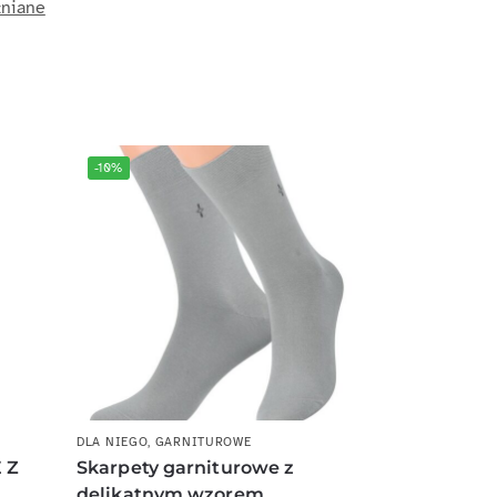
niane
-10%
DLA NIEGO
,
GARNITUROWE
 Z
Skarpety garniturowe z
delikatnym wzorem