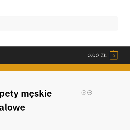
Szukaj
0.00
ZŁ
0
pety męskie
alowe