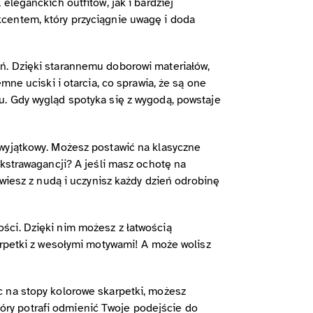
leganckich outfitów, jak i bardziej
centem, który przyciągnie uwagę i doda
ń. Dzięki starannemu doborowi materiałów,
ne uciski i otarcia, co sprawia, że są one
u. Gdy wygląd spotyka się z wygodą, powstaje
 wyjątkowy. Możesz postawić na klasyczne
ekstrawagancji? A jeśli masz ochotę na
rwiesz z nudą i uczynisz każdy dzień odrobinę
ści. Dzięki nim możesz z łatwością
arpetki z wesołymi motywami! A może wolisz
c na stopy kolorowe skarpetki, możesz
który potrafi odmienić Twoje podejście do