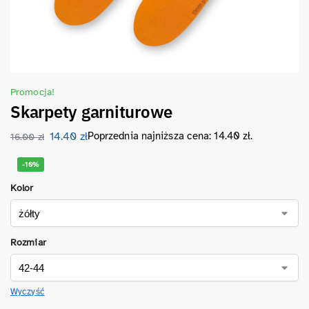
Promocja!
Skarpety garniturowe
14.40
zł
Poprzednia najniższa cena:
14.40
zł
.
16.00
zł
-10%
Kolor
Rozmiar
Wyczyść