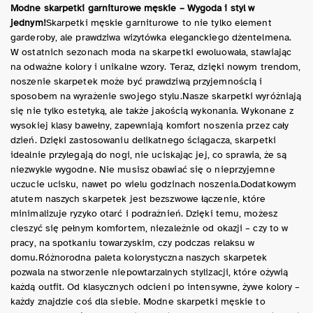
Modne skarpetki garniturowe męskie – Wygoda i styl w
jednym!
Skarpetki męskie garniturowe to nie tylko element
garderoby, ale prawdziwa wizytówka eleganckiego dżentelmena.
W ostatnich sezonach moda na skarpetki ewoluowała, stawiając
na odważne kolory i unikalne wzory. Teraz, dzięki nowym trendom,
noszenie skarpetek może być prawdziwą przyjemnością i
sposobem na wyrażenie swojego stylu.Nasze skarpetki wyróżniają
się nie tylko estetyką, ale także jakością wykonania. Wykonane z
wysokiej klasy bawełny, zapewniają komfort noszenia przez cały
dzień. Dzięki zastosowaniu delikatnego ściągacza, skarpetki
idealnie przylegają do nogi, nie uciskając jej, co sprawia, że są
niezwykle wygodne. Nie musisz obawiać się o nieprzyjemne
uczucie ucisku, nawet po wielu godzinach noszenia.Dodatkowym
atutem naszych skarpetek jest bezszwowe łączenie, które
minimalizuje ryzyko otarć i podrażnień. Dzięki temu, możesz
cieszyć się pełnym komfortem, niezależnie od okazji – czy to w
pracy, na spotkaniu towarzyskim, czy podczas relaksu w
domu.Różnorodna paleta kolorystyczna naszych skarpetek
pozwala na stworzenie niepowtarzalnych stylizacji, które ożywią
każdą outfit. Od klasycznych odcieni po intensywne, żywe kolory –
każdy znajdzie coś dla siebie. Modne skarpetki męskie to