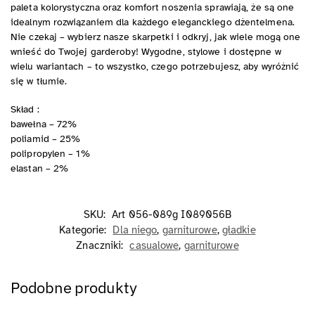
paleta kolorystyczna oraz komfort noszenia sprawiają, że są one
idealnym rozwiązaniem dla każdego eleganckiego dżentelmena.
Nie czekaj – wybierz nasze skarpetki i odkryj, jak wiele mogą one
wnieść do Twojej garderoby! Wygodne, stylowe i dostępne w
wielu wariantach – to wszystko, czego potrzebujesz, aby wyróżnić
się w tłumie.
Skład :
bawełna – 72%
poliamid – 25%
polipropylen – 1%
elastan – 2%
SKU:
Art 056-089g I089056B
Kategorie:
Dla niego
,
garniturowe
,
gładkie
Znaczniki:
casualowe
,
garniturowe
Podobne produkty