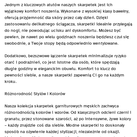
Jednym z kluczowych atutów naszych skarpetek jest ich
wyjątkowy komfort noszenia. Wykonane z wysokiej klasy bawełny,
oferują przyjemność dla skóry przez cały dzień. Dzięki
zastosowaniu delikatnego ściągacza, skarpetki idealnie przylegają
do nogi, nie powodując ucisku ani dyskomfortu. Możesz być
pewien, że nawet po wielu godzinach noszenia będziesz czuł się
swobodnie, a Twoje stopy będą odpowiednio wentylowane.
Dodatkowo, bezszwowe łączenie skarpetek minimalizuje ryzyko
otarć i podrażnień, co jest istotne dla osób, które spędzają
długie godziny w eleganckim obuwiu. Komfort to klucz do
pewności siebie, a nasze skarpetki zapewnią Ci go na każdym
kroku.
Różnorodność Stylów i Kolorów
Nasza kolekcja skarpetek garniturowych męskich zachwyca
różnorodnością kolorów i wzorów. Od klasycznych odcieni czerni i
granatu, przez stonowane szarości, aż po intensywne, żywe kolory
– każdy znajdzie coś dla siebie. Modne skarpetki to doskonały
sposób na ożywienie każdej stylizacji, niezależnie od okazji.