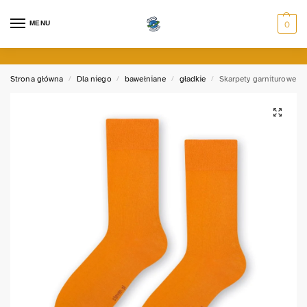
MENU
0
Strona główna
Dla niego
bawełniane
gładkie
Skarpety garniturowe
/
/
/
/