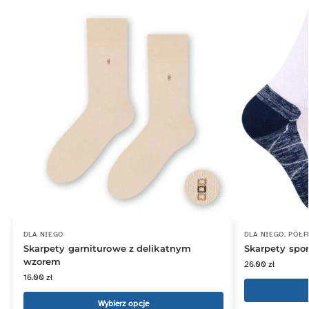
DLA NIEGO
DLA NIEGO
,
PÓŁF
Skarpety garniturowe z delikatnym
Skarpety spor
wzorem
26.00
zł
16.00
zł
Wybierz opcje