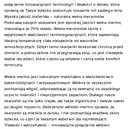
połączenie innowacyjnych technologii i dbałości o detale, które
sprawią, że Twoje dziecko pokochuje noszenie ich każdego dnia.
Wysoka jakość materiału – naturalna wełna merynosów
Podstawą naszych skarpetek jest wysokiej jakości wełna merino,
stanowiąca aż 79% składu. Wełna merynosów słynie z
wyjątkowych właściwości termoregulacyjnych, które zapewniają
idealną temperaturę ciała niezależnie od warunków
atmosferycznych. Dzięki temu skarpetki doskonale chronią przed
zimnem, a jednocześnie nie przegrzewają stóp, co jest niezwykle
ważne dla dzieci, które często są aktywne i cenią sobie komfort
termiczny.
Wełna merino jest naturalnym materiałem o właściwościach
bakteriobójczych i antyzapachowych. Włókna te skutecznie
pochłaniają wilgoć, odprowadzając ją na zewnątrz, co zapobiega
uczuciu mokrości i nieprzyjemnym zapachom. Dlatego nasze
skarpetki są nie tylko ciepłe, ale także higieniczne i świeże nawet
po długim noszeniu. Delikatność włókien merino sprawia, że
skarpetki są miękkie w dotyku i nie podrażniają wrażliwej skóry
dziecka, co czyni je idealnym wyborem dla najmłodszych.
Trwałość i wytrzymałość – innowacyjne połączenie włókien