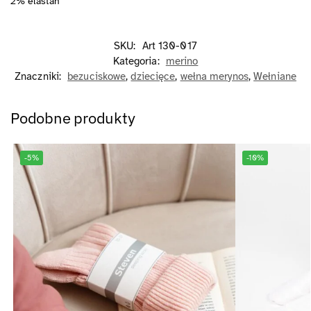
2% elastan
SKU:
Art 130-017
Kategoria:
merino
Znaczniki:
bezuciskowe
,
dziecięce
,
wełna merynos
,
Wełniane
Podobne produkty
-5%
-10%