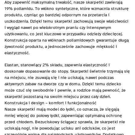
Aby zapewnić maksymalną trwałość, nasze skarpetki zawierają
19% poliamidu. To włókno syntetyczne, które wzmacnia strukturę
produktu, czyniąc go bardziej odpornym na przetarcia i
uszkodzenia. Dzięki temu skarpetki zachowują swoje właściwości
i wygląd nawet po wielokrotnym praniu czy intensywnym
użytkowaniu, co jest kluczowe w przypadku odzieży dziecięcej.
Konstrukcja oparta na włóknach poliamidowych gwarantuje długą
żywotność produktu, a jednocześnie zachowuje miękkość i
elastyczność.
Elastan, stanowiący 2% składu, zapewnia elastyczność i
doskonałe dopasowanie do stopy. Skarpetki świetnie trzymają się
na miejscu, nie zsuwają się i nie uciskają, nawet podczas
aktywnych zabaw na dworze czy w domu. Dzięki temu dziecko
może czuć się swobodnie i pewnie, a rodzice mają pewność, że
skarpetki pozostaną na swoim miejscu przez cały dzień.
Konstrukcja i design – komfort i funkcjonalność
Nasze skarpetki mają model do łydki, co oznacza, że sięgają
mniej więcej do połowy łydki, zapewniając optymalną ochronę
przed chłodem. Bezuciskowy ściągacz sprawia, że skarpetki nie
uciskają nogi, nie powodując ucisku ani odcisków, co jest
szczególnie ważne dla najmłodszych użytkowników. Dodatkowo,