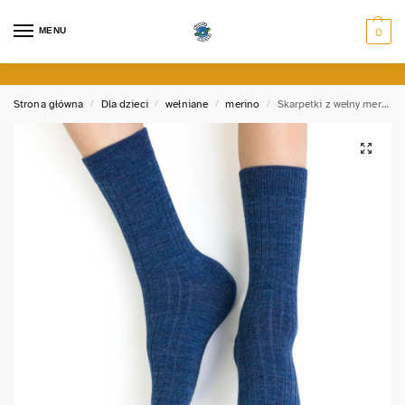
MENU
0
Strona główna
Dla dzieci
wełniane
merino
Skarpetki z wełny merynosów bezuciskowe
/
/
/
/