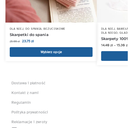
DLA NIEJ
,
DO SPANIA
,
BEZUCISKOWE
DLA NIEJ
,
BAWEŁ
DLA NIEGO
,
GŁAD
Skarpetki do spania
Skarpety 10
23.75
zł
25.00
zł
14.40
zł
–
15.30
z
Wybierz opcje
Dostawa i płatność
Kontakt z nami
Regulamin
Polityka prywatności
Reklamacje i zwroty