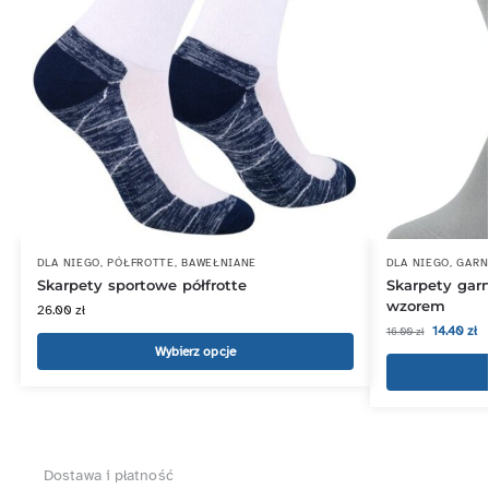
DLA NIEGO
,
PÓŁFROTTE
,
BAWEŁNIANE
DLA NIEGO
,
GARN
Skarpety sportowe półfrotte
Skarpety gar
wzorem
26.00
zł
14.40
zł
16.00
zł
Wybierz opcje
Dostawa i płatność