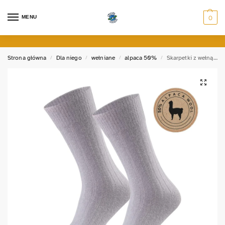
MENU
0
Strona główna
Dla niego
wełniane
alpaca 50%
Skarpetki z wełną Alpaca 50%
/
/
/
/