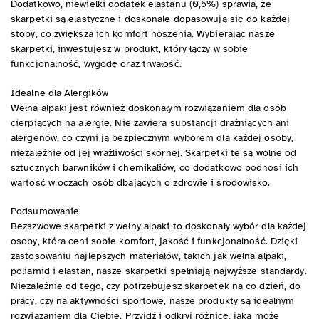
Dodatkowo, niewielki dodatek elastanu (0,5%) sprawia, że
skarpetki są elastyczne i doskonale dopasowują się do każdej
stopy, co zwiększa ich komfort noszenia. Wybierając nasze
skarpetki, inwestujesz w produkt, który łączy w sobie
funkcjonalność, wygodę oraz trwałość.
Idealne dla Alergików
Wełna alpaki jest również doskonałym rozwiązaniem dla osób
cierpiących na alergie. Nie zawiera substancji drażniących ani
alergenów, co czyni ją bezpiecznym wyborem dla każdej osoby,
niezależnie od jej wrażliwości skórnej. Skarpetki te są wolne od
sztucznych barwników i chemikaliów, co dodatkowo podnosi ich
wartość w oczach osób dbających o zdrowie i środowisko.
Podsumowanie
Bezszwowe skarpetki z wełny alpaki to doskonały wybór dla każdej
osoby, która ceni sobie komfort, jakość i funkcjonalność. Dzięki
zastosowaniu najlepszych materiałów, takich jak wełna alpaki,
poliamid i elastan, nasze skarpetki spełniają najwyższe standardy.
Niezależnie od tego, czy potrzebujesz skarpetek na co dzień, do
pracy, czy na aktywności sportowe, nasze produkty są idealnym
rozwiązaniem dla Ciebie. Przyjdź i odkryj różnicę, jaką może