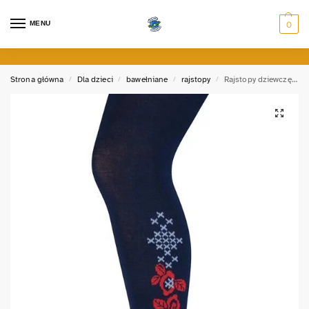
MENU
0
Strona główna
Dla dzieci
bawełniane
rajstopy
Rajstopy dziewczęce z KWIATKAMI
/
/
/
/