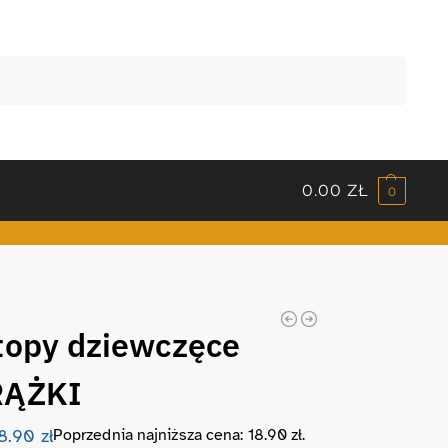
Szukaj
0.00
ZŁ
0
topy dziewczęce
RĄŻKI
18.90
zł
Poprzednia najniższa cena:
18.90
zł
.