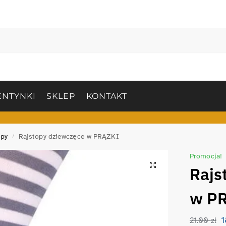
NTYNKI
SKLEP
KONTAKT
opy
Rajstopy dziewczęce w PRĄŻKI
/
Promocja!
Rajs
w P
21.00
zł