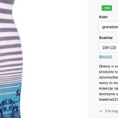
-10%
Kolor
Rozmiar
Wyczyść
Dbamy o nas
produkty na
zdrowia.Nas
wzory to d
kolekcję ra
dostępne s
bawełna22
5 w mag