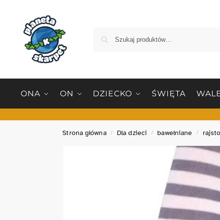
ONA
ON
DZIECKO
ŚWIĘTA
WALE
Strona główna
Dla dzieci
bawełniane
rajst
/
/
/