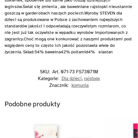
sukienek, spodenek lub same jako rodzaj dzisiejszych
leginsów.Świat się zmienia , ale bawełniane rajstopki nieustannie
goszczą w garderobach naszych pociech.Wyroby STEVEN dla
dzieci są produkowane w Polsce z zachowaniem najwyższych
standardów jakości i odpowiadają rzeczywistym rozmiarom, co
nie jest już tak oczywiste w wypadku wyrobów importowanych z
zagranicy.Choć mogą one konkurować z naszymi produktami pod
względem ceny to często ich jakość pozostawia wiele do
życzenia. Skład:54% bawełna42% poliamid4% elastan
SKU:
Art. 071-73 FS73071M
Kategorie:
Dla dzieci
,
rajstopy
Znacznik:
komunia
Podobne produkty