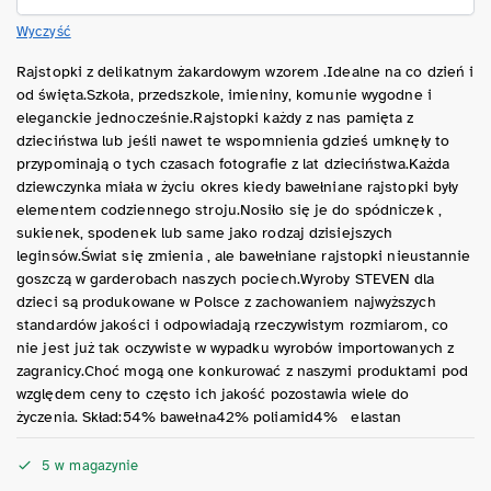
Wyczyść
Rajstopki z delikatnym żakardowym wzorem .Idealne na co dzień i
od święta.Szkoła, przedszkole, imieniny, komunie wygodne i
eleganckie jednocześnie.Rajstopki każdy z nas pamięta z
dzieciństwa lub jeśli nawet te wspomnienia gdzieś umknęły to
przypominają o tych czasach fotografie z lat dzieciństwa.Każda
dziewczynka miała w życiu okres kiedy bawełniane rajstopki były
elementem codziennego stroju.Nosiło się je do spódniczek ,
sukienek, spodenek lub same jako rodzaj dzisiejszych
leginsów.Świat się zmienia , ale bawełniane rajstopki nieustannie
goszczą w garderobach naszych pociech.Wyroby STEVEN dla
dzieci są produkowane w Polsce z zachowaniem najwyższych
standardów jakości i odpowiadają rzeczywistym rozmiarom, co
nie jest już tak oczywiste w wypadku wyrobów importowanych z
zagranicy.Choć mogą one konkurować z naszymi produktami pod
względem ceny to często ich jakość pozostawia wiele do
życzenia. Skład:54% bawełna42% poliamid4% elastan
5 w magazynie