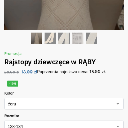
Promocja!
Rajstopy dziewczęce w RĄBY
18.00
zł
Poprzednia najniższa cena:
18.00
zł
.
20.00
zł
-10%
Kolor
Rozmiar