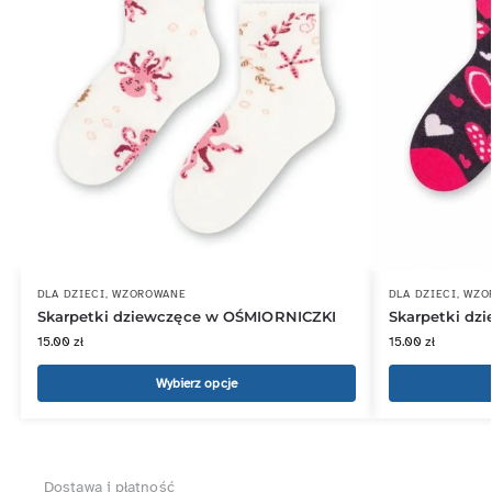
DLA DZIECI
,
WZOROWANE
DLA DZIECI
,
WZO
Skarpetki dziewczęce w OŚMIORNICZKI
Skarpetki d
15.00
zł
15.00
zł
Wybierz opcje
Dostawa i płatność