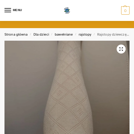
MENU
0
Strona główna
Dla dzieci
bawełniane
rajstopy
Rajstopy dziewczęce w RĄBY
/
/
/
/